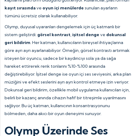
kapsamlı platform olduğunu gösteriyor. Kullanıcılar, platformun
kayıt sırasında
ve
oyun içi menülerde
sunulan ayarların
tümünü ücretsiz olarak kullanabiliyor.
Olymp, duyusal uyaranları dengelemek için üç katmanlı bir
sistem geliştirdi:
görsel kontrast
,
işitsel denge
ve
dokunsal
geri bildirim
. Her katman, kullanıcıların bireysel ihtiyaçlarına
göre ayrı ayrı ayarlanabiliyor. Örneğin, görsel kontrastı artırmak
isteyen bir oyuncu, sadece bir kaydırıcıyı sola ya da sağa
hareket ettirerek renk tonlarını %10‑%100 arasında
değiştirebiliyor. İşitsel denge ise oyun içi ses seviyesini, arka plan
müziğini ve efekt seslerini ayrı ayrı kontrol etmeye izin veriyor.
Dokunsal geri bildirim, özellikle mobil uygulama kullanıcıları için,
belirli bir kazanç anında cihazın hafif bir titreşimle uyarılmasını
sağlıyor. Bu üç katman, kullanıcının konsantrasyonunu
bölmeden, daha akıcı bir oyun deneyimi sunuyor.
Olymp Üzerinde Ses