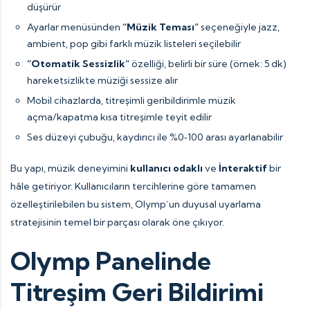
düşürür
Ayarlar menüsünden
“Müzik Teması”
seçeneğiyle jazz,
ambient, pop gibi farklı müzik listeleri seçilebilir
“Otomatik Sessizlik”
özelliği, belirli bir süre (örnek: 5 dk)
hareketsizlikte müziği sessize alır
Mobil cihazlarda, titreşimli geribildirimle müzik
açma/kapatma kısa titreşimle teyit edilir
Ses düzeyi çubuğu, kaydırıcı ile %0‑100 arası ayarlanabilir
Bu yapı, müzik deneyimini
kullanıcı odaklı
ve
İnteraktif
bir
hâle getiriyor. Kullanıcıların tercihlerine göre tamamen
özelleştirilebilen bu sistem, Olymp’un duyusal uyarlama
stratejisinin temel bir parçası olarak öne çıkıyor.
Olymp Panelinde
Titreşim Geri Bildirimi