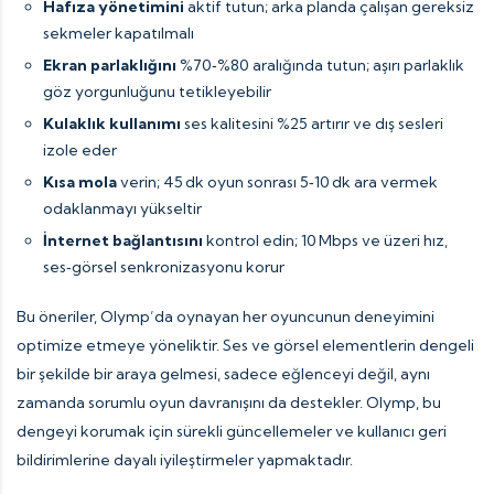
Hafıza yönetimini
aktif tutun; arka planda çalışan gereksiz
sekmeler kapatılmalı
Ekran parlaklığını
%70‑%80 aralığında tutun; aşırı parlaklık
göz yorgunluğunu tetikleyebilir
Kulaklık kullanımı
ses kalitesini %25 artırır ve dış sesleri
izole eder
Kısa mola
verin; 45 dk oyun sonrası 5‑10 dk ara vermek
odaklanmayı yükseltir
İnternet bağlantısını
kontrol edin; 10 Mbps ve üzeri hız,
ses‑görsel senkronizasyonu korur
Bu öneriler, Olymp’da oynayan her oyuncunun deneyimini
optimize etmeye yöneliktir. Ses ve görsel elementlerin dengeli
bir şekilde bir araya gelmesi, sadece eğlenceyi değil, aynı
zamanda sorumlu oyun davranışını da destekler. Olymp, bu
dengeyi korumak için sürekli güncellemeler ve kullanıcı geri
bildirimlerine dayalı iyileştirmeler yapmaktadır.