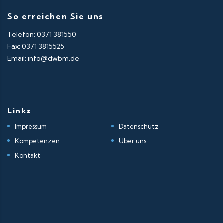
So erreichen Sie uns
Telefon: 0371 381550
Fax: 0371 3815525
Email: info@dwbm.de
Links
Impressum
Datenschutz
Kompetenzen
Über uns
Kontakt