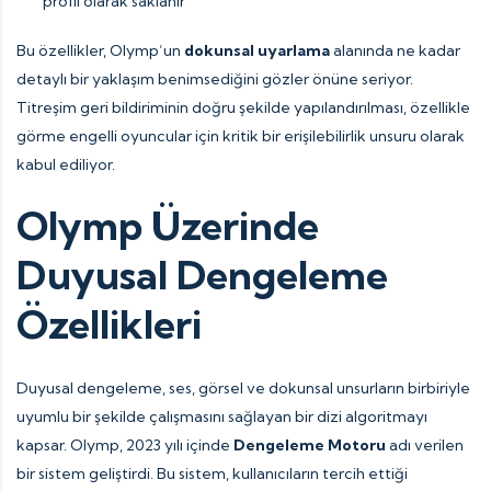
profil olarak saklanır
Bu özellikler, Olymp’un
dokunsal uyarlama
alanında ne kadar
detaylı bir yaklaşım benimsediğini gözler önüne seriyor.
Titreşim geri bildiriminin doğru şekilde yapılandırılması, özellikle
görme engelli oyuncular için kritik bir erişilebilirlik unsuru olarak
kabul ediliyor.
Olymp Üzerinde
Duyusal Dengeleme
Özellikleri
Duyusal dengeleme, ses, görsel ve dokunsal unsurların birbiriyle
uyumlu bir şekilde çalışmasını sağlayan bir dizi algoritmayı
kapsar. Olymp, 2023 yılı içinde
Dengeleme Motoru
adı verilen
bir sistem geliştirdi. Bu sistem, kullanıcıların tercih ettiği