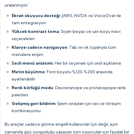
sıralanmıştır:
Ekran okuyucu desteği
: JAWS, NVDA ve VoiceOver ile
tam entegrasyon
Yüksek kontrast tema
: Siyah‑beyaz ve sarı‑koyu mavi
seçenekleri
Klavye‑sadece navigasyon
: Tab ve ok tuşlarıyla tüm
menülere erişim
Sesli menü anlatımı
: Her bir seçenek için sesli açıklama
Metin büyütme
: Font boyutu %120‑%200 arasında
ayarlanabilir
Renk körlüğü modu
: Deuteranope ve protanopope renk
paletleri
Gelişmiş geri bildirim
: İşlem onayları için ses ve titreşim
kombinasyonu
Bu araçlar, sadece görme engelli kullanıcılar için değil, aynı
zamanda göz yorgunluğu yaşayan tüm oyuncular için faydalı bir