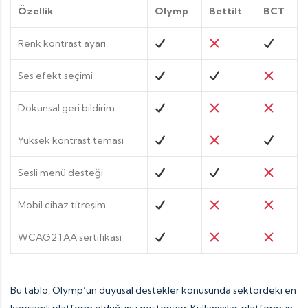
Özellik
Olymp
Bettilt
BCT
Renk kontrast ayarı
Ses efekt seçimi
Dokunsal geri bildirim
Yüksek kontrast teması
Sesli menü desteği
Mobil cihaz titreşim
WCAG 2.1 AA sertifikası
Bu tablo, Olymp’un duyusal destekler konusunda sektördeki en