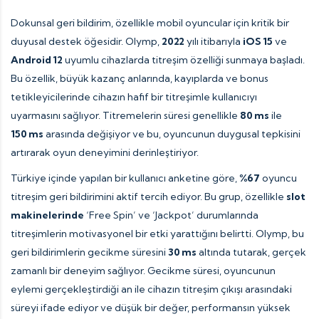
Dokunsal geri bildirim, özellikle mobil oyuncular için kritik bir
duyusal destek öğesidir. Olymp,
2022
yılı itibarıyla
iOS 15
ve
Android 12
uyumlu cihazlarda titreşim özelliği sunmaya başladı.
Bu özellik, büyük kazanç anlarında, kayıplarda ve bonus
tetikleyicilerinde cihazın hafif bir titreşimle kullanıcıyı
uyarmasını sağlıyor. Titremelerin süresi genellikle
80 ms
ile
150 ms
arasında değişiyor ve bu, oyuncunun duygusal tepkisini
artırarak oyun deneyimini derinleştiriyor.
Türkiye içinde yapılan bir kullanıcı anketine göre,
%67
oyuncu
titreşim geri bildirimini aktif tercih ediyor. Bu grup, özellikle
slot
makinelerinde
‘Free Spin’ ve ‘Jackpot’ durumlarında
titreşimlerin motivasyonel bir etki yarattığını belirtti. Olymp, bu
geri bildirimlerin gecikme süresini
30 ms
altında tutarak, gerçek
zamanlı bir deneyim sağlıyor. Gecikme süresi, oyuncunun
eylemi gerçekleştirdiği an ile cihazın titreşim çıkışı arasındaki
süreyi ifade ediyor ve düşük bir değer, performansın yüksek