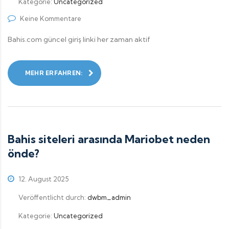
Kategorie:
Uncategorized
Keine Kommentare
Bahis.com güncel giriş linki her zaman aktif
MEHR ERFAHREN:
Bahis siteleri arasında Mariobet neden
önde?
12. August 2025
Veröffentlicht durch:
dwbm_admin
Kategorie:
Uncategorized