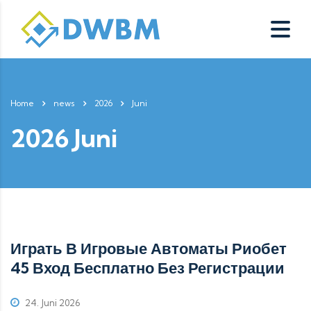
Home
news
2026
Juni
2026 Juni
Играть В Игровые Автоматы Риобет
45 Вход Бесплатно Без Регистрации
24. Juni 2026