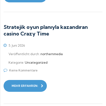
Stratejik oyun planıyla kazandıran
casino Crazy Time
5. Juni 2026
Veröffentlicht durch:
northernmedia
Kategorie:
Uncategorized
Keine Kommentare
MEHR ERFAHREN: