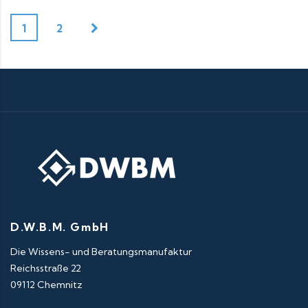
1
2
D.W.B.M. GmbH
Die Wissens- und Beratungsmanufaktur
Reichsstraße 22
09112 Chemnitz