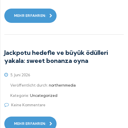
MEHR ERFAHREN:
Jackpotu hedefle ve büyük ödülleri
yakala: sweet bonanza oyna
5. Juni 2026
Veröffentlicht durch:
northernmedia
Kategorie:
Uncategorized
Keine Kommentare
MEHR ERFAHREN: