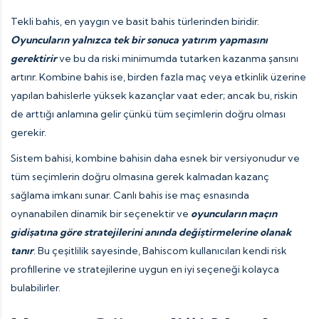
Tekli bahis, en yaygın ve basit bahis türlerinden biridir.
Oyuncuların yalnızca tek bir sonuca yatırım yapmasını
gerektirir
ve bu da riski minimumda tutarken kazanma şansını
artırır. Kombine bahis ise, birden fazla maç veya etkinlik üzerine
yapılan bahislerle yüksek kazançlar vaat eder; ancak bu, riskin
de arttığı anlamına gelir çünkü tüm seçimlerin doğru olması
gerekir.
Sistem bahisi, kombine bahisin daha esnek bir versiyonudur ve
tüm seçimlerin doğru olmasına gerek kalmadan kazanç
sağlama imkanı sunar. Canlı bahis ise maç esnasında
oynanabilen dinamik bir seçenektir ve
oyuncuların maçın
gidişatına göre stratejilerini anında değiştirmelerine olanak
tanır
. Bu çeşitlilik sayesinde, Bahiscom kullanıcıları kendi risk
profillerine ve stratejilerine uygun en iyi seçeneği kolayca
bulabilirler.