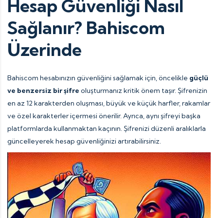
Hesap Güvenliği Nasıl
Sağlanır? Bahiscom
Üzerinde
Bahiscom hesabınızın güvenliğini sağlamak için, öncelikle
güçlü
ve benzersiz bir şifre
oluşturmanız kritik önem taşır. Şifrenizin
en az 12 karakterden oluşması, büyük ve küçük harfler, rakamlar
ve özel karakterler içermesi önerilir. Ayrıca, aynı şifreyi başka
platformlarda kullanmaktan kaçının. Şifrenizi düzenli aralıklarla
güncelleyerek hesap güvenliğinizi artırabilirsiniz.