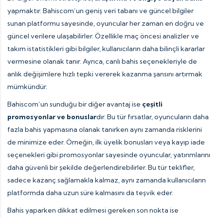
yapmaktır. Bahiscom’un geniş veri tabanı ve güncel bilgiler
sunan platformu sayesinde, oyuncular her zaman en doğru ve
güncel verilere ulaşabilirler. Özellikle maç öncesi analizler ve
takım istatistikleri gibi bilgiler, kullanıcıların daha bilinçli kararlar
vermesine olanak tanır. Ayrıca, canlı bahis seçenekleriyle de
anlık değişimlere hızlı tepki vererek kazanma şansını artırmak
mümkündür.
Bahiscom’un sunduğu bir diğer avantaj ise
çeşitli
promosyonlar ve bonuslar
dır. Bu tür fırsatlar, oyuncuların daha
fazla bahis yapmasına olanak tanırken aynı zamanda risklerini
de minimize eder. Örneğin, ilk üyelik bonusları veya kayıp iade
seçenekleri gibi promosyonlar sayesinde oyuncular, yatırımlarını
daha güvenli bir şekilde değerlendirebilirler. Bu tür teklifler,
sadece kazanç sağlamakla kalmaz, aynı zamanda kullanıcıların
platformda daha uzun süre kalmasını da teşvik eder.
Bahis yaparken dikkat edilmesi gereken son nokta ise