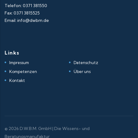
Telefon: 0371 381550
Fax: 0371 3815525
Email: info@dwbm.de
Links
Impressum
Datenschutz
Kompetenzen
Über uns
Kontakt
© 2026 D.W.B.M. GmbH | Die Wissens- und
Beratungsmanufaktur