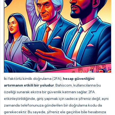
İki faktörlü kimlik doğrulama (2FA),
hesap güvenliğini
artırmanın etkili bir yoludur
. Bahiscom, kullanıcılarına bu
özelliği sunarak ekstra bir güvenlik katmanı sağlar. 2FA
etkinleştirildiğinde, giriş yapmak için sadece şifreniz değil, aynı
zamanda telefonunuza gönderilen bir doğrulama kodu da
gerekecektir. Bu sayede, şifreniz ele geçirilse bile hesabınıza