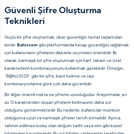
Güvenli Şifre Oluşturma
Teknikleri
Güçlü bir şifre oluşturmak, siber güvenliğin temel taşlarından
biridir.
Bahiscom
gibi platformlarda hesap güvenliğini sağlamak
için kullanıcıların şifrelerini dikkatle seçmeleri önemlidir. İlk
olarak, karmaşık bir şifre oluşturmak için harf, rakam ve özel
karakterlerin kombinasyonunu kullanmak gereklidir. Örneğin,
“B@his2023!” gibi bir şifre, basit kelime ve sayı
kombinasyonlarına göre çok daha güvenlidir.
Bir diğer önemli nokta ise şifrenin uzunluğudur. Araştırmalar, en
az 12 karakterden oluşan şifrelerin kırılmasının daha zor
olduğunu göstermektedir. Bu nedenle, kullanıcılar mümkün
olduğunca uzun ve karmaşık şifreler tercih etmelidir. Ayrıca,
tahmin edilmesi kolay olan doğum tarihi veya isim gibi kişisel
bilgilerden kaçınılmalıdır. Bu tür bilgiler, saldırganlar tarafından