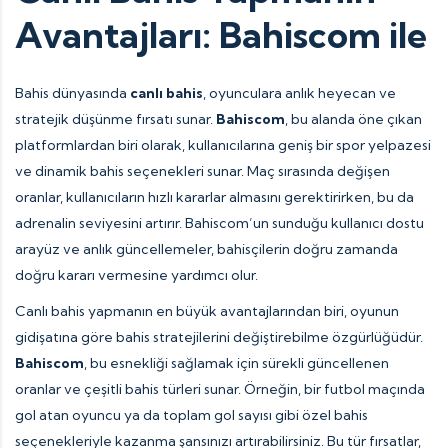
Avantajları: Bahiscom ile
Bahis dünyasında
canlı bahis
, oyunculara anlık heyecan ve
stratejik düşünme fırsatı sunar.
Bahiscom
, bu alanda öne çıkan
platformlardan biri olarak, kullanıcılarına geniş bir spor yelpazesi
ve dinamik bahis seçenekleri sunar. Maç sırasında değişen
oranlar, kullanıcıların hızlı kararlar almasını gerektirirken, bu da
adrenalin seviyesini artırır. Bahiscom’un sunduğu kullanıcı dostu
arayüz ve anlık güncellemeler, bahisçilerin doğru zamanda
doğru kararı vermesine yardımcı olur.
Canlı bahis yapmanın en büyük avantajlarından biri, oyunun
gidişatına göre bahis stratejilerini değiştirebilme özgürlüğüdür.
Bahiscom
, bu esnekliği sağlamak için sürekli güncellenen
oranlar ve çeşitli bahis türleri sunar. Örneğin, bir futbol maçında
gol atan oyuncu ya da toplam gol sayısı gibi özel bahis
seçenekleriyle kazanma şansınızı artırabilirsiniz. Bu tür fırsatlar,