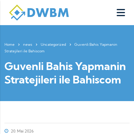
Home
news
Uncategorized
Guvenli Bahis Yapmanin
Stratejileri ile Bahiscom
Guvenli Bahis Yapmanin
Stratejileri ile Bahiscom
20. Mai 2026