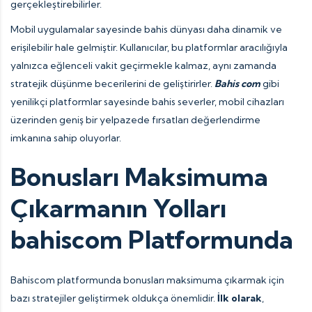
gerçekleştirebilirler.
Mobil uygulamalar sayesinde bahis dünyası daha dinamik ve
erişilebilir hale gelmiştir. Kullanıcılar, bu platformlar aracılığıyla
yalnızca eğlenceli vakit geçirmekle kalmaz, aynı zamanda
stratejik düşünme becerilerini de geliştirirler.
Bahis com
gibi
yenilikçi platformlar sayesinde bahis severler, mobil cihazları
üzerinden geniş bir yelpazede fırsatları değerlendirme
imkanına sahip oluyorlar.
Bonusları Maksimuma
Çıkarmanın Yolları
bahiscom Platformunda
Bahiscom platformunda bonusları maksimuma çıkarmak için
bazı stratejiler geliştirmek oldukça önemlidir.
İlk olarak
,