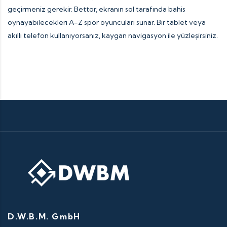
geçirmeniz gerekir. Bettor, ekranın sol tarafında bahis
oynayabilecekleri A-Z spor oyuncuları sunar. Bir tablet veya
akıllı telefon kullanıyorsanız, kaygan navigasyon ile yüzleşirsiniz.
D.W.B.M. GmbH