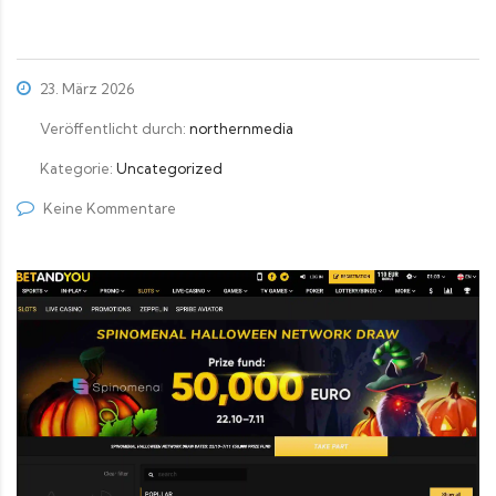
23. März 2026
Veröffentlicht durch:
northernmedia
Kategorie:
Uncategorized
Keine Kommentare