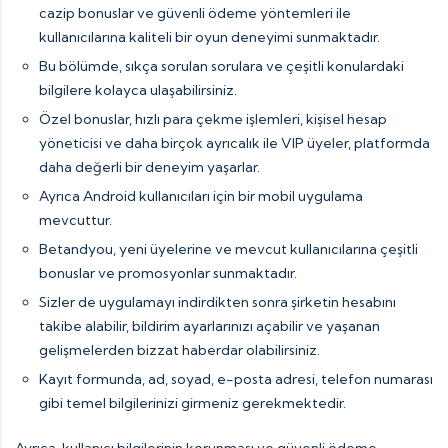
cazip bonuslar ve güvenli ödeme yöntemleri ile
kullanıcılarına kaliteli bir oyun deneyimi sunmaktadır.
Bu bölümde, sıkça sorulan sorulara ve çeşitli konulardaki
bilgilere kolayca ulaşabilirsiniz.
Özel bonuslar, hızlı para çekme işlemleri, kişisel hesap
yöneticisi ve daha birçok ayrıcalık ile VIP üyeler, platformda
daha değerli bir deneyim yaşarlar.
Ayrıca Android kullanıcıları için bir mobil uygulama
mevcuttur.
Betandyou, yeni üyelerine ve mevcut kullanıcılarına çeşitli
bonuslar ve promosyonlar sunmaktadır.
Sizler de uygulamayı indirdikten sonra şirketin hesabını
takibe alabilir, bildirim ayarlarınızı açabilir ve yaşanan
gelişmelerden bizzat haberdar olabilirsiniz.
Kayıt formunda, ad, soyad, e-posta adresi, telefon numarası
gibi temel bilgilerinizi girmeniz gerekmektedir.
Ayrıca, kullanıcı bilgilerinin korunması ve güvenli ödeme