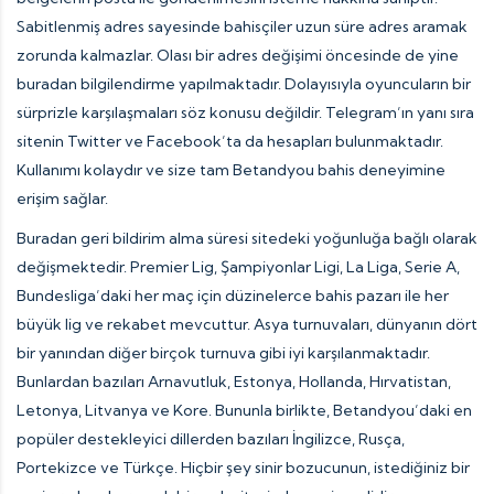
Sabitlenmiş adres sayesinde bahisçiler uzun süre adres aramak
zorunda kalmazlar. Olası bir adres değişimi öncesinde de yine
buradan bilgilendirme yapılmaktadır. Dolayısıyla oyuncuların bir
sürprizle karşılaşmaları söz konusu değildir. Telegram’ın yanı sıra
sitenin Twitter ve Facebook’ta da hesapları bulunmaktadır.
Kullanımı kolaydır ve size tam Betandyou bahis deneyimine
erişim sağlar.
Buradan geri bildirim alma süresi sitedeki yoğunluğa bağlı olarak
değişmektedir. Premier Lig, Şampiyonlar Ligi, La Liga, Serie A,
Bundesliga’daki her maç için düzinelerce bahis pazarı ile her
büyük lig ve rekabet mevcuttur. Asya turnuvaları, dünyanın dört
bir yanından diğer birçok turnuva gibi iyi karşılanmaktadır.
Bunlardan bazıları Arnavutluk, Estonya, Hollanda, Hırvatistan,
Letonya, Litvanya ve Kore. Bununla birlikte, Betandyou’daki en
popüler destekleyici dillerden bazıları İngilizce, Rusça,
Portekizce ve Türkçe. Hiçbir şey sinir bozucunun, istediğiniz bir