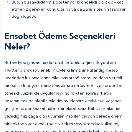
Bütün bu saydıklarımız gösteriyor ki öncelikli olarak dikkat
etmeniz gereken konu Casino ya da Bahis sitesinin lisansının
doğruluğudur.
Ensobet Ödeme Seçenekleri
Neler?
Betandyou giriş adına da tercih edebileceğiniz ilk yöntem
Twitter olarak söylenebilir. Öyle ki firmanın kullandığı hesap
üzerinden kullanıcılarına bilgi akışını sağlaması ve daha verimli
bir bahis deneyimini anlatmış olması da kıymetli verilerden bir
tanesidir. Sizler de uygulamayı indirdikten sonra şirketin
hesabını takibe alabilir, bildirim ayarlarınızı açabilir ve yaşanan
gelişmelerden bizzat haberdar olabilirsiniz. Bahis firmalarının
yaşadığımız çağa olan uyumları insanlar için son derece önemli
bir noktada yer almaktadır. Nitekim sosyal medya kullanımı,
erişimin sorunsuz olması gibi konu başlıkları da bahis severlerin