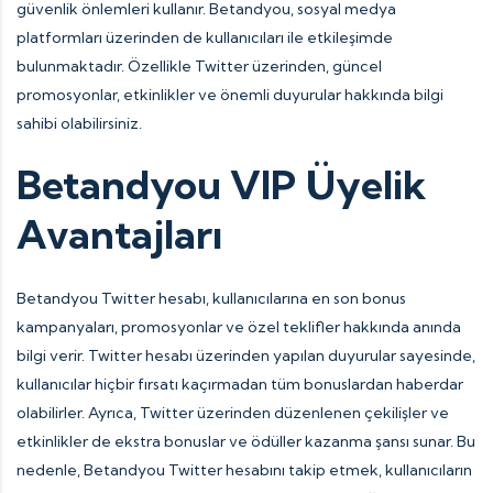
güvenlik önlemleri kullanır. Betandyou, sosyal medya
platformları üzerinden de kullanıcıları ile etkileşimde
bulunmaktadır. Özellikle Twitter üzerinden, güncel
promosyonlar, etkinlikler ve önemli duyurular hakkında bilgi
sahibi olabilirsiniz.
Betandyou VIP Üyelik
Avantajları
Betandyou Twitter hesabı, kullanıcılarına en son bonus
kampanyaları, promosyonlar ve özel teklifler hakkında anında
bilgi verir. Twitter hesabı üzerinden yapılan duyurular sayesinde,
kullanıcılar hiçbir fırsatı kaçırmadan tüm bonuslardan haberdar
olabilirler. Ayrıca, Twitter üzerinden düzenlenen çekilişler ve
etkinlikler de ekstra bonuslar ve ödüller kazanma şansı sunar. Bu
nedenle, Betandyou Twitter hesabını takip etmek, kullanıcıların