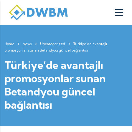
Home
news
Uncategorized
Türkiye’de avantajlı
promosyonlar sunan Betandyou güncel bağlantısı
Türkiye’de avantajlı
promosyonlar sunan
Betandyou güncel
bağlantısı