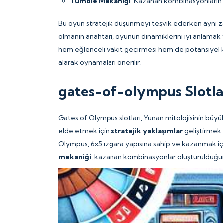
Tumble Mekaniği
: Kazanan kombinasyonların k
Bu oyun stratejik düşünmeyi teşvik ederken aynı z
olmanın anahtarı, oyunun dinamiklerini iyi anlamak
hem eğlenceli vakit geçirmesi hem de potansiyel ka
alarak oynamaları önerilir.
gates-of-olympus Slotlar
Gates of Olympus slotları, Yunan mitolojisinin büy
elde etmek için
stratejik yaklaşımlar
geliştirmek 
Olympus, 6×5 ızgara yapısına sahip ve kazanmak iç
mekaniği
, kazanan kombinasyonlar oluşturulduğund