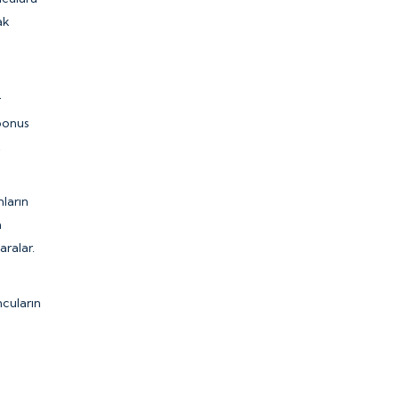
ak
r
 bonus
k
nların
n
aralar.
cuların