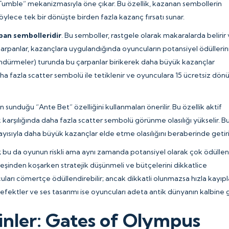
 “Tumble” mekanizmasıyla öne çıkar. Bu özellik, kazanan sembollerin
öylece tek bir dönüşte birden fazla kazanç fırsatı sunar.
pan sembolleridir
. Bu semboller, rastgele olarak makaralarda belirir
Çarpanlar, kazançlara uygulandığında oyuncuların potansiyel ödüllerin
 Döndürmeler) turunda bu çarpanlar birikerek daha büyük kazançlar
ha fazla scatter sembolü ile tetiklenir ve oyunculara 15 ücretsiz dönü
 sunduğu “Ante Bet” özelliğini kullanmaları önerilir. Bu özellik aktif
 karşılığında daha fazla scatter sembolü görünme olasılığı yükselir. B
layısıyla daha büyük kazançlar elde etme olasılığını beraberinde getiri
; bu da oyunun riskli ama aynı zamanda potansiyel olarak çok ödüllend
peşinden koşarken stratejik düşünmeli ve bütçelerini dikkatlice
ncuları cömertçe ödüllendirebilir; ancak dikkatli olunmazsa hızla kayıp
 efektler ve ses tasarımı ise oyuncuları adeta antik dünyanın kalbine 
inler: Gates of Olympus