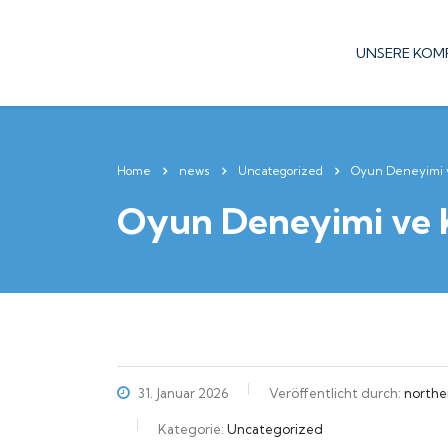
UNSERE KOM
Home
news
Uncategorized
Oyun Deneyimi v
Oyun Deneyimi ve 
31. Januar 2026
Veröffentlicht durch:
northe
Kategorie:
Uncategorized