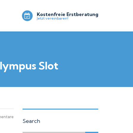
Kostenfreie Erstberatung
Jetzt vereinbaren!
lympus Slot
mentare
Search