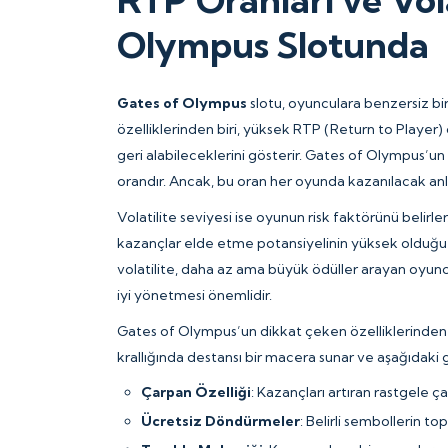
Olympus Slotunda
Gates of Olympus
slotu, oyunculara benzersiz bi
özelliklerinden biri, yüksek RTP (Return to Player) 
geri alabileceklerini gösterir. Gates of Olympus’un 
orandır. Ancak, bu oran her oyunda kazanılacak an
Volatilite seviyesi ise oyunun risk faktörünü belirl
kazançlar elde etme potansiyelinin yüksek olduğu 
volatilite, daha az ama büyük ödüller arayan oyuncul
iyi yönetmesi önemlidir.
Gates of Olympus’un dikkat çeken özelliklerinden 
krallığında destansı bir macera sunar ve aşağıdaki gib
Çarpan Özelliği
: Kazançları artıran rastgele ça
Ücretsiz Döndürmeler
: Belirli sembollerin t