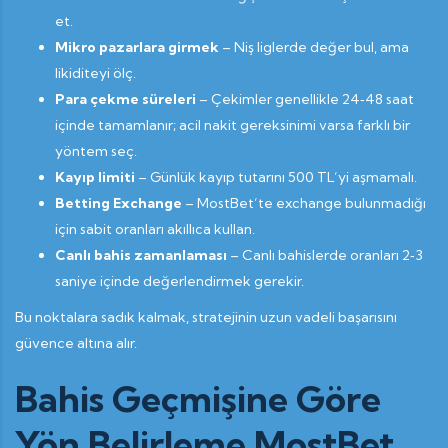
et.
Mikro pazarlara girmek
– Niş liglerde değer bul, ama
likiditeyi ölç.
Para çekme süreleri
– Çekimler genellikle 24‑48 saat
içinde tamamlanır; acil nakit gereksinimi varsa farklı bir
yöntem seç.
Kayıp limiti
– Günlük kayıp tutarını 500 TL’yi aşmamalı.
Betting Exchange
– MostBet’te exchange bulunmadığı
için sabit oranları akıllıca kullan.
Canlı bahis zamanlaması
– Canlı bahislerde oranları 2‑3
saniye içinde değerlendirmek gerekir.
Bu noktalara sadık kalmak, stratejinin uzun vadeli başarısını
güvence altına alır.
Bahis Geçmişine Göre
Yön Belirleme MostBet