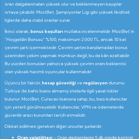
oran dalgalanmaları yüksek olur ve beklenmeyen kayıplar
ortaya çıkabilir. MostBet, Şampiyonlar Ligi gibi yüksek likiditeli
liglerde daha stabil oranlar sunar.
İkinci olarak,
bonus koşulları
mutlaka incelenmelidir. MostBet’in
“Hoşgeldin Bonusu” %100, maksimum 2 000 TL, ancak 10 kat
çevrim şartı içermektedir. Çevrim şartını karşılamadan bonus
üzerinden çekim yapmak mümkün değil, bu da kârı azaltabilir.
Bu yüzden bonusları yalnızca yüksek çevrim oranı beklentisi
olan yüksek hacimli oyuncular kullanmalıdır.
Üçüncü bir faktör,
hesap güvenliği
ve
regülasyon
durumu.
Türkiye’de bahis lisansı almamış sitelerle ilgili yasal riskler
bulunur. MostBet, Curacao lisansına sahip; bu, bazı kullanıcılar
için yeterli görülmeyebilir. Kullanıcılar, VPN ve ödemelerde
güvenilir aracı kurumları tercih etmelidir.
Dikkat edilmesi gereken diğer unsurlar şunlardır:
Oran volatilitesi
– Oran değişimlerini 5 dk içinde kontrol