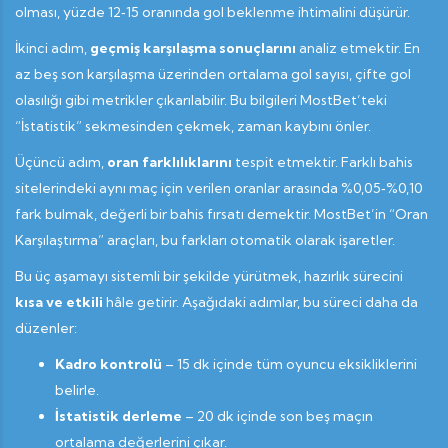
olması, yüzde 12‑15 oranında gol beklenme ihtimalini düşürür.
İkinci adım,
geçmiş karşılaşma sonuçlarını
analiz etmektir. En
az beş son karşılaşma üzerinden ortalama gol sayısı, çifte gol
olasılığı gibi metrikler çıkarılabilir. Bu bilgileri MostBet’teki
“İstatistik” sekmesinden çekmek, zaman kaybını önler.
Üçüncü adım,
oran farklılıklarını
tespit etmektir. Farklı bahis
sitelerindeki aynı maç için verilen oranlar arasında %0,05‑%0,10
fark bulmak, değerli bir bahis fırsatı demektir. MostBet’in “Oran
Karşılaştırma” araçları, bu farkları otomatik olarak işaretler.
Bu üç aşamayı sistemli bir şekilde yürütmek, hazırlık sürecini
kısa ve etkili
hâle getirir. Aşağıdaki adımlar, bu süreci daha da
düzenler:
Kadro kontrolü
– 15 dk içinde tüm oyuncu eksikliklerini
belirle.
İstatistik derleme
– 20 dk içinde son beş maçın
ortalama değerlerini çıkar.