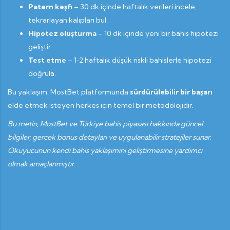
Patern keşfi
– 30 dk içinde haftalık verileri incele,
tekrarlayan kalıpları bul.
Hipotez oluşturma
– 10 dk içinde yeni bir bahis hipotezi
geliştir.
Test etme
– 1‑2 haftalık düşük riskli bahislerle hipotezi
doğrula.
Bu yaklaşım, MostBet platformunda
sürdürülebilir bir başarı
elde etmek isteyen herkes için temel bir metodolojidir.
Bu metin, MostBet ve Türkiye bahis piyasası hakkında güncel
bilgiler, gerçek bonus detayları ve uygulanabilir stratejiler sunar.
Okuyucunun kendi bahis yaklaşımını geliştirmesine yardımcı
olmak amaçlanmıştır.