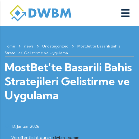
Home
news
Uncategorized
MostBet’te Basarili Bahis
Stratejileri Gelistirme ve Uygulama
MostBet’te Basarili Bahis
Stratejileri Gelistirme ve
Uygulama
13. Januar 2026
Veröffentlicht durch:
dwbm_admin