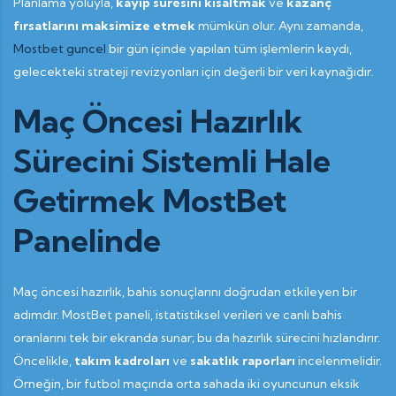
Planlama yoluyla,
kayıp süresini kısaltmak
ve
kazanç
fırsatlarını maksimize etmek
mümkün olur. Aynı zamanda,
Mostbet guncel
bir gün içinde yapılan tüm işlemlerin kaydı,
gelecekteki strateji revizyonları için değerli bir veri kaynağıdır.
Maç Öncesi Hazırlık
Sürecini Sistemli Hale
Getirmek MostBet
Panelinde
Maç öncesi hazırlık, bahis sonuçlarını doğrudan etkileyen bir
adımdır. MostBet paneli, istatistiksel verileri ve canlı bahis
oranlarını tek bir ekranda sunar; bu da hazırlık sürecini hızlandırır.
Öncelikle,
takım kadroları
ve
sakatlık raporları
incelenmelidir.
Örneğin, bir futbol maçında orta sahada iki oyuncunun eksik