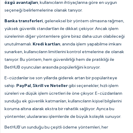
özgü avantajları
, kullanıcıların ihtiyaçlarına göre en uygun
seçeneği belirlemelerine olanak tanıyor.
Banka transferleri
, geleneksel bir yöntem olmasına rağmen,
yüksek güvenlik standartları ile dikkat çekiyor. Ancak işlem
sürelerinin diğer yöntemlere göre biraz daha uzun olabileceği
unutulmamalı.
Kredi kartları
, anında işlem yapabilme imkanı
sunarken, kullanıcıların limitlerini kontrol etmelerine de olanak
tanıyor. Bu yöntem, hem güvenilirliği hem de pratikliği ile
BetHUB oyuncuları arasında popülerliğini koruyor.
E-cüzdanlar ise son yıllarda giderek artan bir popülariteye
sahip.
PayPal, Skrill ve Neteller
gibi seçenekler, hızlı işlem
süreleri ve düşük işlem ücretleri ile öne çıkıyor. E-cüzdanların
sunduğu ek güvenlik katmanları, kullanıcıların kişisel bilgilerini
koruma altına alarak ekstra bir rahatlık sağlıyor. Ayrıca bu
yöntemler, uluslararası işlemlerde de büyük kolaylık sunuyor.
BetHUB’un sunduğu bu çeşitli ödeme yöntemleri, her