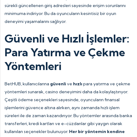
sürekli güncellenen giriş adresleri sayesinde erişim sorunlarını
minimuma indiriyor. Bu da oyuncuların kesintisiz bir oyun
deneyimi yaşamalarını sağlıyor.
Güvenli ve Hızlı İşlemler:
Para Yatırma ve Çekme
Yöntemleri
BetHUB, kullanıcılarına
güvenli
ve
hızlı
para yatırma ve çekme
yöntemleri sunarak, casino deneyimini daha da kolaylaştırıyor.
Çeşitli ödeme seçenekleri sayesinde, oyuncuların finansal
işlemlerini güvence altına alırken, aynı zamanda hızlı işlem
süreleri ile de zaman kazandırıyor. Bu yöntemler arasında banka
transferleri, kredi kartları ve e-cüzdanlar gibi yaygın olarak
kullanılan seçenekler bulunuyor.
Her bir yöntemin kendine