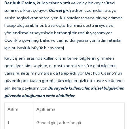
Bet hub Casino
, kullanıcılarına hızlı ve kolay bir kayıt süreci
sunarak dikkat çekiyor.
Güncel giriş
adresi üzerinden siteye
erişim sağladıktan sonra, yeni kullanıcılar sadece birkaç adımda
hesap oluşturabilirler. Bu süreçte, kullanıcı dostu arayüz ve
yönlendirmeler sayesinde herhangi bir zorluk yaşanmıyor.
Özellikle çevrimiçi bahis ve casino dünyasına yeni adım atanlar
için bu basitlik büyük bir avantaj.
Kayıt işlemi sırasında kullanıcıların temel bilgilerini girmeleri
gerekiyor. İsim, soyisim, e-posta adresi ve şifre gibi bilgilerin
yanı sıra, iletişim numarası da talep ediliyor. Bet hub Casino’nun
güvenlik politikaları gereği, tüm bilgiler gizli tutuluyor ve üçüncü
şahıslarla paylaşılmıyor.
Bu sayede kullanıcılar, kişisel bilgilerinin
güvende olduğundan emin olabilirler.
Adım
Açıklama
1
Güncel giriş adresine git