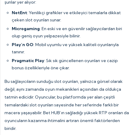
şunlar yer alıyor:
NetEnt
: Yenilikçi grafikler ve etkileyici temalarla dikkat
çeken slot oyunları sunar.
Microgaming
: En eski ve en güvenilir sağlayıcılardan biri
olup geniş oyun yelpazesiyle bilinir.
Play’n GO
: Mobil uyumlu ve yüksek kaliteli oyunlarıyla
tanınır.
Pragmatic Play
: Sık sık güncellenen oyunları ve cazip
bonus özellikleriyle öne çıkar.
Bu sağlayıcıların sunduğu slot oyunları, yalnızca görsel olarak
değil, aynı zamanda oyun mekanikleri açısından da oldukça
tatmin edicidir. Oyuncular, bu platformda yer alan çeşitli
temalardaki slot oyunları sayesinde her seferinde farklı bir
macera yaşayabilir. Bet HUB’ın sağladığı yüksek RTP oranları da
oyuncuların kazanma ihtimalini artıran önemli faktörlerden
biridir.