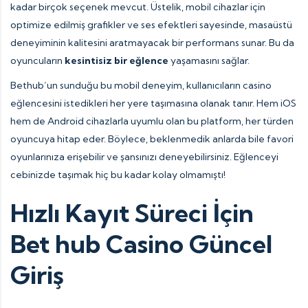
kadar birçok seçenek mevcut. Üstelik, mobil cihazlar için
optimize edilmiş grafikler ve ses efektleri sayesinde, masaüstü
deneyiminin kalitesini aratmayacak bir performans sunar. Bu da
oyuncuların
kesintisiz bir eğlence
yaşamasını sağlar.
Bethub’un sunduğu bu mobil deneyim, kullanıcıların casino
eğlencesini istedikleri her yere taşımasına olanak tanır. Hem iOS
hem de Android cihazlarla uyumlu olan bu platform, her türden
oyuncuya hitap eder. Böylece, beklenmedik anlarda bile favori
oyunlarınıza erişebilir ve şansınızı deneyebilirsiniz. Eğlenceyi
cebinizde taşımak hiç bu kadar kolay olmamıştı!
Hızlı Kayıt Süreci İçin
Bet hub Casino Güncel
Giriş