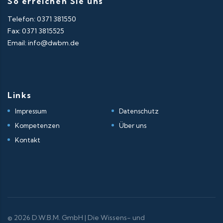
So erreichen Sie uns
Telefon: 0371 381550
Fax: 0371 3815525
Email: info@dwbm.de
Links
Impressum
Datenschutz
Kompetenzen
Über uns
Kontakt
© 2026 D.W.B.M. GmbH | Die Wissens- und