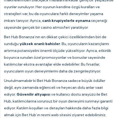
makinelerinden blackjack masalarına kadar geniş bir yelpazede
oyunlar sunuluyor. Her oyunun kendine özgü kuralları ve
stratejileri var, bu da oyunculara farklı deneyimler yaşama
imkanı tanıyor. Ayrıca,
canlı krupiyelerle oynama
seçeneği
sayesinde gerçek bir casino atmosferi yaratılıyor.
Bet Hub Bonanza’nın en dikkat çekici özelliklerinden biri de
sunduğu
yüksek oranlı bahisler
. Bu, oyuncuların kazançlarını
artırma potansiyelini önemli ölçüde yükseltiyor. Ayrıca, etkinlik
boyunca sunulan özel promosyonlar ve bonuslar sayesinde
katılımcılar ekstra avantajlar elde edebilirler. Bu fırsatlar,
oyuncuların oyun deneyimlerini daha da zenginleştiriyor.
Unutulmamalıdır ki Bet Hub Bonanza sadece büyük ödüller
değil, aynı zamanda eğlenceli ve heyecan dolu anlar vaat
ediyor.
Güvenilir altyapısı
ve kullanıcı dostu arayüzü ile Bet
Hub, katılımcılarına sorunsuz bir oyun deneyimi sunmayı garanti
ediyor. Katılım koşulları ve detayları hakkında daha fazla bilgi
almak için Bet Hub’ın resmi web sitesini ziyaret edebilirsiniz.