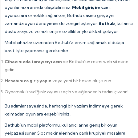
oyunlarınıza anında ulaşabilirsiniz.
Mobil giriş imkanı
,
oyunculara esneklik sağlarken,
Bethub casino giriş
aynı
zamanda oyun deneyimini de zenginleştiriyor.
Bethub
, kullanıcı
dostu arayüzü ve hızlı erişim özellikleriyle dikkat çekiyor.
Mobil cihazlar üzerinden Bethub’a erişim sağlamak oldukça
basit. İşte yapmanız gerekenler:
Cihazınızda tarayıcıyı açın
ve Bethub’un resmi web sitesine
gidin.
Hesabınıza giriş yapın
veya yeni bir hesap oluşturun.
Oynamak istediğiniz oyunu seçin ve eğlencenin tadını çıkarın!
Bu adımlar sayesinde, herhangi bir yazılım indirmeye gerek
kalmadan oyunlara erişebilirsiniz.
Bethub’un mobil platformu, kullanıcılarına geniş bir oyun
yelpazesi sunar. Slot makinelerinden canlı krupiyeli masalara