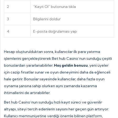
2
“Kayıt Ol” butonuna tıkla
3
Bilgilerini doldur
4
E-posta doğrulaması yap
Hesap oluşturulduktan sonra, kullanıcılar ilk para yatırma
işlemlerini gerçekleştirerek Bet hub Casino’nun sunduğu çeşitli
bonuslardan yararlanabilirler.
Hoş geldin bonusu
, yeni üyeler
için cazip fırsatlar sunar ve oyun deneyimini daha da eğlenceli
hale getirir. Bonuslar sayesinde kullanıcılar, daha fazla oyun
oynama şansına sahip olurken aynı zamanda kazanma
ihtimallerini de artırabilirler.
Bet hub Casino’nun sunduğu hızlı kayıt süreci ve güvenilir
altyapı, siteyi tercih edenlerin sayısını her geçen gün artırıyor.
Kullanıcı memnuniyetine verdiği önemle bilinen platform,