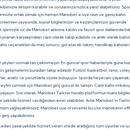
bimizle iletişim kurabilir ve sorularınıza hızlıca yanıt alabilirsiniz. Sp
rinizle ortak olmak için hemen Mariobet’e üye olun ve geniş bahis
önlemleri sayesinde, kişisel bilgilerinizin ve kazançlarınızın güvende
t işlemiyle siz de Mariobet ailesine katılın ve favori spor dallarında ba
oynanan karşılaşmaları canlı olarak takip edebilir ve anlık olarak bahisl
bahis seçenekleri ile maç sonucu, gol atacak takım, handikap bahisleri
niz şeyleri sormaktan çekinmeyin. En güncel spor haberleriyle güne b
n gelişmelerini buradan takip edebilir. Futbol, basketbol, tenis, voley
rler, analiz ve yorumlarla sizinle buluşuyor. Sporda heyecanı yaşamak,
eyfini sürmek için
Mariobet giriş güncel
ile tanışın. Canlı bahis imkanıy
yaşayın. Son olarak, Mariobet Twitter hesabı platformun lisans bilgiler
 bir şekilde hizmet verdiğinden emin olabilirler. Artık Mariobet’in Twitt
işim sağlayabilirsiniz. Mariobet üye ol severler bu site mariobetin offi
iriş yapabilirsiniz.
ı ülkeden yasal şekilde hizmet veren sitede aradığınız tüm oyunlar ve içe