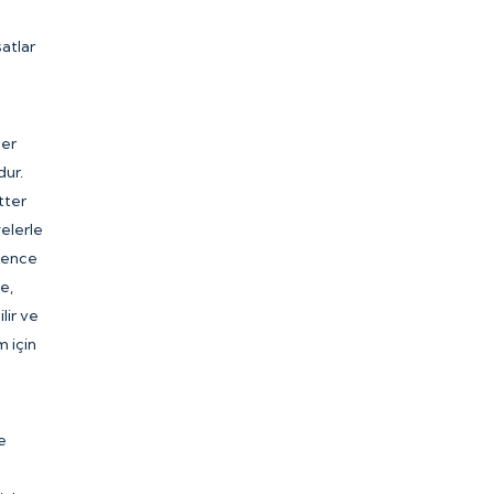
satlar
ler
dur.
tter
yelerle
ğlence
e,
lir ve
m için
e