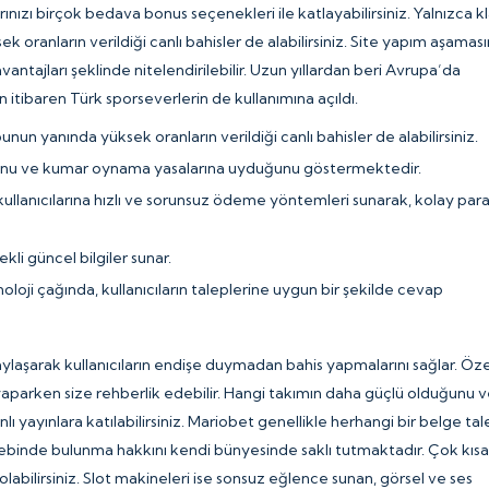
arınızı birçok bedava bonus seçenekleri ile katlayabilirsiniz. Yalnızca kl
k oranların verildiği canlı bahisler de alabilirsiniz. Site yapım aşamas
ntajları şeklinde nitelendirilebilir. Uzun yıllardan beri Avrupa’da
an itibaren Türk sporseverlerin de kullanımına açıldı.
bunun yanında yüksek oranların verildiği canlı bahisler de alabilirsiniz.
uğunu ve kumar oynama yasalarına uyduğunu göstermektedir.
i, kullanıcılarına hızlı ve sorunsuz ödeme yöntemleri sunarak, kolay par
ekli güncel bilgiler sunar.
loji çağında, kullanıcıların taleplerine uygun bir şekilde cevap
i paylaşarak kullanıcıların endişe duymadan bahis yapmalarını sağlar. Öze
s yaparken size rehberlik edebilir. Hangi takımın daha güçlü olduğunu 
yayınlara katılabilirsiniz. Mariobet genellikle herhangi bir belge ta
binde bulunma hakkını kendi bünyesinde saklı tutmaktadır. Çok kısa
olabilirsiniz. Slot makineleri ise sonsuz eğlence sunan, görsel ve ses