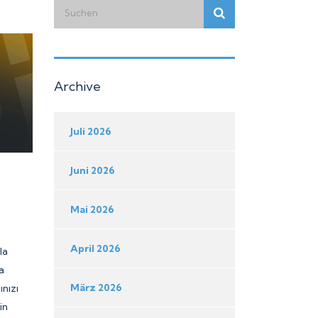
Archive
Juli 2026
Juni 2026
Mai 2026
April 2026
la
a
März 2026
nızı
in