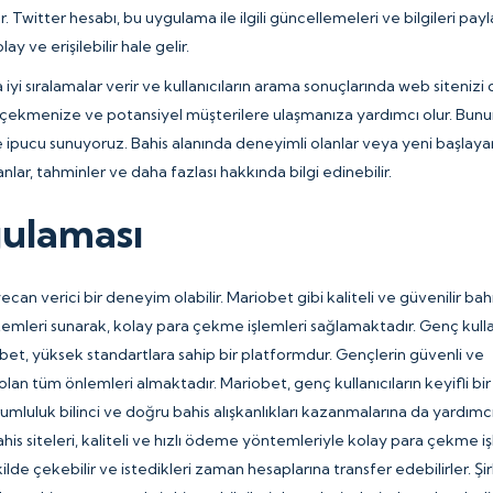
 Twitter hesabı, bu uygulama ile ilgili güncellemeleri ve bilgileri payla
 ve erişilebilir hale gelir.
yi sıralamalar verir ve kullanıcıların arama sonuçlarında web sitenizi
çi çekmenize ve potansiyel müşterilere ulaşmanıza yardımcı olur. Bunu
 ve ipucu sunuyoruz. Bahis alanında deneyimli olanlar veya yeni başlayan
ranlar, tahminler ve daha fazlası hakkında bilgi edinebilir.
gulaması
n verici bir deneyim olabilir. Mariobet gibi kaliteli ve güvenilir bah
ntemleri sunarak, kolay para çekme işlemleri sağlamaktadır. Genç kulla
iobet, yüksek standartlara sahip bir platformdur. Gençlerin güvenli ve
olan tüm önlemleri almaktadır. Mariobet, genç kullanıcıların keyifli bir
luluk bilinci ve doğru bahis alışkanlıkları kazanmalarına da yardımc
his siteleri, kaliteli ve hızlı ödeme yöntemleriyle kolay para çekme iş
ekilde çekebilir ve istedikleri zaman hesaplarına transfer edebilirler. Şi