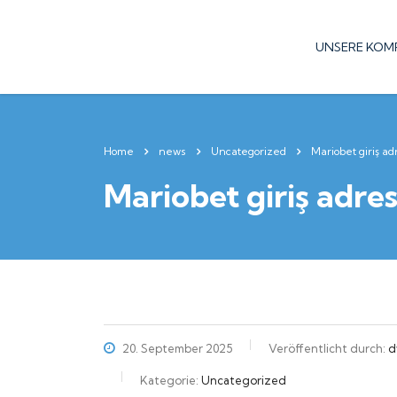
UNSERE KOM
Home
news
Uncategorized
Mariobet giriş a
Mariobet giriş adre
20. September 2025
Veröffentlicht durch:
d
Kategorie:
Uncategorized