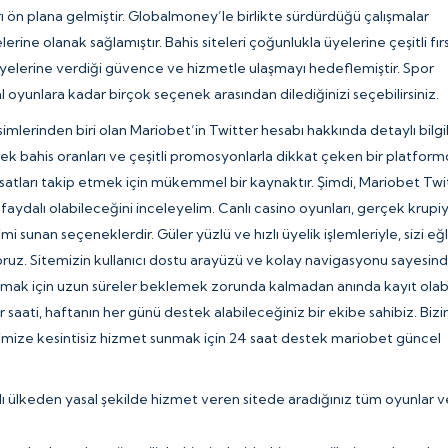
rı ön plana gelmiştir. Globalmoney’le birlikte sürdürdüğü çalışmalar
ine olanak sağlamıştır. Bahis siteleri çoğunlukla üyelerine çeşitli fır
üyelerine verdiği güvence ve hizmetle ulaşmayı hedeflemiştir. Spor
l oyunlara kadar birçok seçenek arasından dilediğinizi seçebilirsiniz.
imlerinden biri olan Mariobet’in Twitter hesabı hakkında detaylı bilgi
k bahis oranları ve çeşitli promosyonlarla dikkat çeken bir platform
 fırsatları takip etmek için mükemmel bir kaynaktır. Şimdi, Mariobet Twi
faydalı olabileceğini inceleyelim. Canlı casino oyunları, gerçek krupi
 sunan seçeneklerdir. Güler yüzlü ve hızlı üyelik işlemleriyle, sizi e
uz. Sitemizin kullanıcı dostu arayüzü ve kolay navigasyonu sayesind
şturmak için uzun süreler beklemek zorunda kalmadan anında kayıt olabi
 saati, haftanın her günü destek alabileceğiniz bir ekibe sahibiz. Bizi
erimize kesintisiz hizmet sunmak için 24 saat destek mariobet güncel
farklı ülkeden yasal şekilde hizmet veren sitede aradığınız tüm oyunlar v