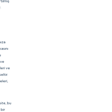
tilmiş
.
nıza
asını
u
 ve
leri ve
eltir.
eleri,
site, bu
bir