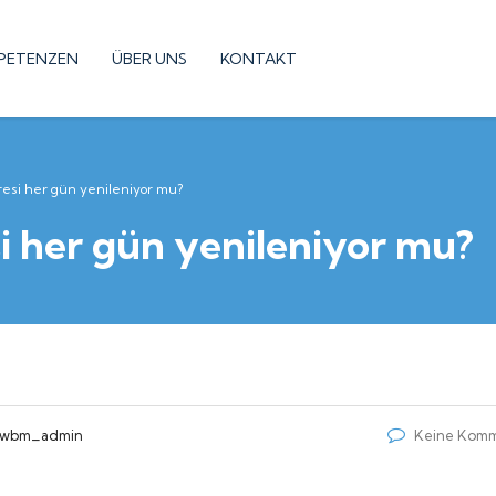
PETENZEN
ÜBER UNS
KONTAKT
dresi her gün yenileniyor mu?
si her gün yenileniyor mu?
wbm_admin
Keine Kom