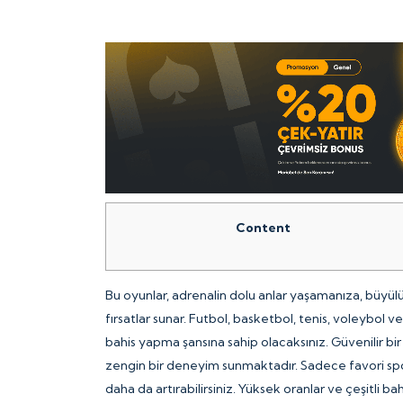
Content
Bu oyunlar, adrenalin dolu anlar yaşamanıza, büyül
fırsatlar sunar. Futbol, basketbol, tenis, voleybol
bahis yapma şansına sahip olacaksınız. Güvenilir bi
zengin bir deneyim sunmaktadır. Sadece favori spor
daha da artırabilirsiniz. Yüksek oranlar ve çeşitli b