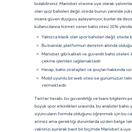
bulabilirsiniz. Mariobet sitesine üye olarak yatırıml
olan spor bahisleri değil, sitede bunun yanında yükse
insana güven duygusu aşılayamıyor, bunlar da dezava
kullanıcılarına hizmet veren bahis sitesi 2016 yılınd
Yalnızca klasik olan spor bahisleri değil, sitede 
Bu lisanslar, platformun denetim altında old
Mariobet gibi kaliteli ve güvenilir bahis siteler
çekme işlemleri sağlamaktadır.
Hesap, bahis stratejileri ve ipuçları hakkında sür
Mobil uyumlu bir web sitesi ise günümüzün tekno
vermektedir.
Twitter hesabı, bu güvenilirliği ve lisans bilgilerin
büyük spor etkinlikleri sırasında, bu analizler bahi
oyuncuların formda olduğunu öğrenmek için bu canlı 
etmez ama gerektiği durumlarda sizden belge tale
vaktinizi ayırarak basit bir biçimde Mariobet‘a üye 